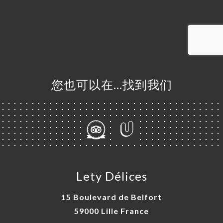
订
单
库
价
单
您也可以在…找到我们
NCH
系人
Lety Délices
15 Boulevard de Belfort
59000 Lille France