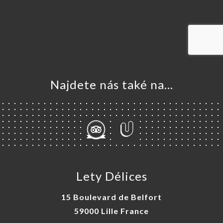
VOVAT
DNAT
ERIE
ENZE
ÍDKA
Najdete nás také na...
NCH
TAKT
Lety Délices
15 Boulevard de Belfort
59000 Lille France