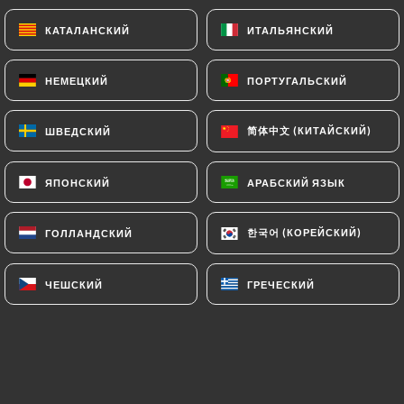
КАТАЛАНСКИЙ
КАТАЛАНСКИЙ
ИТАЛЬЯНСКИЙ
ИТАЛЬЯНСКИЙ
НЕМЕЦКИЙ
НЕМЕЦКИЙ
ПОРТУГАЛЬСКИЙ
ПОРТУГАЛЬСКИЙ
简体中文 (КИТАЙСКИЙ)
简体中文 (КИТАЙСКИЙ)
ШВЕДСКИЙ
ШВЕДСКИЙ
ЯПОНСКИЙ
ЯПОНСКИЙ
АРАБСКИЙ ЯЗЫК
АРАБСКИЙ ЯЗЫК
한국어 (КОРЕЙСКИЙ)
한국어 (КОРЕЙСКИЙ)
ГОЛЛАНДСКИЙ
ГОЛЛАНДСКИЙ
ЧЕШСКИЙ
ЧЕШСКИЙ
ГРЕЧЕСКИЙ
ГРЕЧЕСКИЙ