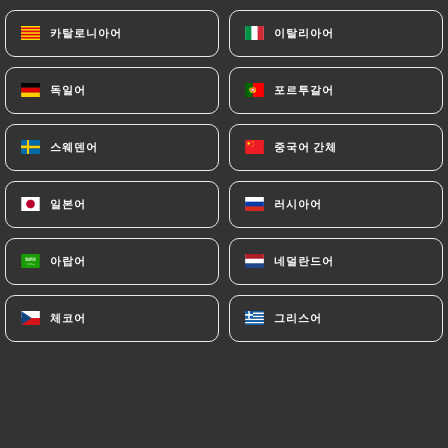
카탈로니아어
카탈로니아어
이탈리아어
이탈리아어
독일어
독일어
포르투갈어
포르투갈어
스웨덴어
스웨덴어
중국어 간체
중국어 간체
일본어
일본어
러시아어
러시아어
아랍어
아랍어
네덜란드어
네덜란드어
체코어
체코어
그리스어
그리스어