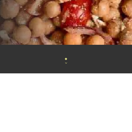
Lety Délices e
st une destination culinaire raffinée
salon de thé, et un concept sto
Venez vivre une expérience exceptionnelle où