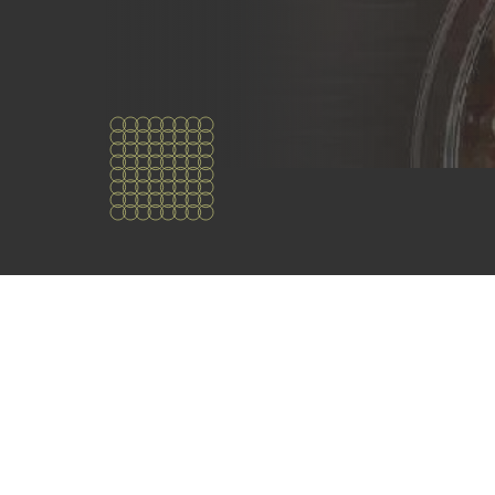
Chi
siamo?