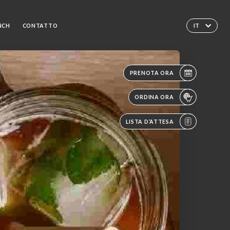
NCH
CONTATTO
IT
PRENOTA ORA
ORDINA ORA
LISTA D’ATTESA