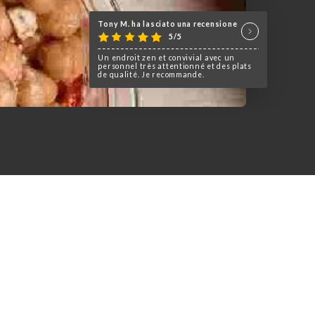
Tony M. ha lasciato una recensione
5/5
Un endroit zen et convivial avec un
personnel très attentionné et des plats
de qualité. Je recommande.
 qui combine un restaurant, un
re unique.
 gastronomie et design se