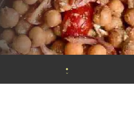
Lety Délices e
st une destination culinaire raffinée
salon de thé, et un concept sto