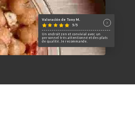
Valoración de Tony M.
5/5
Un endroit zen et convivial avec un
personnel très attentionné et des plats
de qualité. Je recommande.
 qui combine un restaurant, un
re unique.