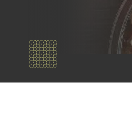
¿Quiénes
somos?