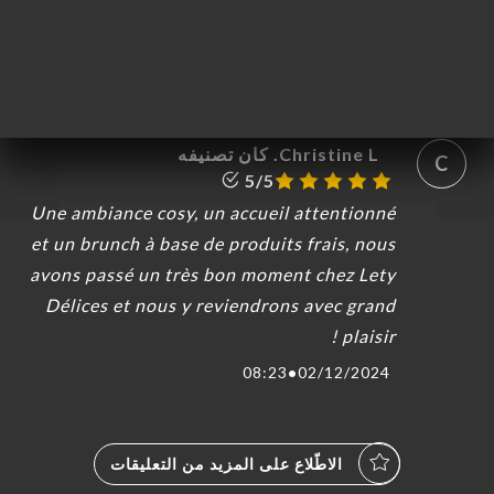
très sympathique et à l'écoute. Nous
reviendrons. Merci beaucoup.
04:12
•
16/06/2025
Christine L. كان تصنيفه
C
5/5
Une ambiance cosy, un accueil attentionné
et un brunch à base de produits frais, nous
avons passé un très bon moment chez Lety
Délices et nous y reviendrons avec grand
plaisir !
08:23
•
02/12/2024
الاطّلاع على المزيد من التعليقات